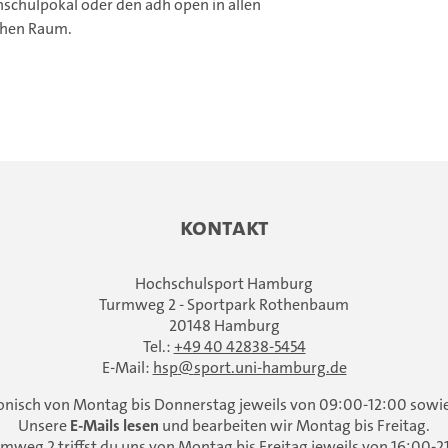
chulpokal oder den adh open in allen
chen Raum.
Kontakt
Hochschulsport Hamburg
Turmweg 2 - Sportpark Rothenbaum
20148 Hamburg
Tel.:
+49 40 42838-5454
E-Mail:
hsp
sport.uni-hamburg.de
fonisch von Montag bis Donnerstag jeweils von 09:00-12:00 sowi
Unsere
E-Mails lesen
und bearbeiten wir Montag bis Freitag.
mweg 2 triffst du uns von Montag bis Freitag jeweils von 16:00-