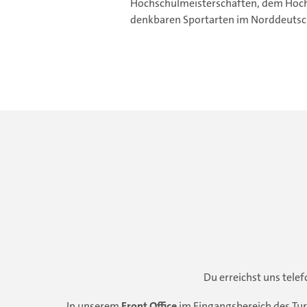
Hochschulmeisterschaften, dem Hochs
denkbaren Sportarten im Norddeuts
Du erreichst uns tele
In unserem
Front Office
im Eingangsbereich des Tur