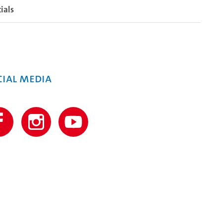
ials
cial Media