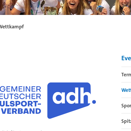
Wettkampf
Ev
Ter
Wet
Spo
Spit