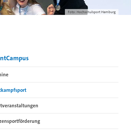
Foto: Hochschulsport Hamburg
entCampus
mine
tkampfsport
rtveranstaltungen
zensportförderung