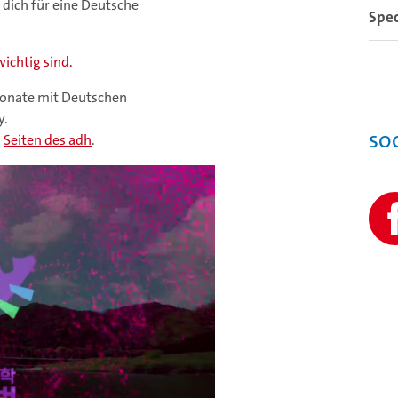
dich für eine Deutsche
Spec
wichtig sind.
onate mit Deutschen
y.
So
n
Seiten des adh
.