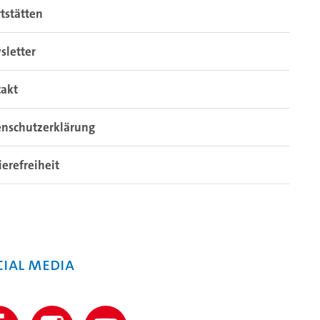
tstätten
sletter
takt
enschutzerklärung
ierefreiheit
cial Media