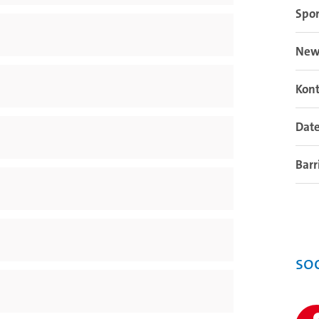
Spor
New
Kon
Dat
Barr
So